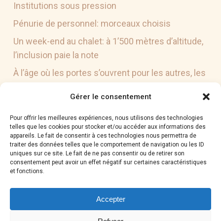
Institutions sous pression
Pénurie de personnel: morceaux choisis
Un week-end au chalet: à 1’500 mètres d’altitude,
l’inclusion paie la note
À l’âge où les portes s’ouvrent pour les autres, les
portes se ferment pour nos jeunes
Gérer le consentement
École inclusive: éditorial par Cédric Blanc
Pour offrir les meilleures expériences, nous utilisons des technologies
telles que les cookies pour stocker et/ou accéder aux informations des
appareils. Le fait de consentir à ces technologies nous permettra de
CATÉGORIES
traiter des données telles que le comportement de navigation ou les ID
uniques sur ce site. Le fait de ne pas consentir ou de retirer son
Actualités
consentement peut avoir un effet négatif sur certaines caractéristiques
et fonctions.
Témoignages
Accepter