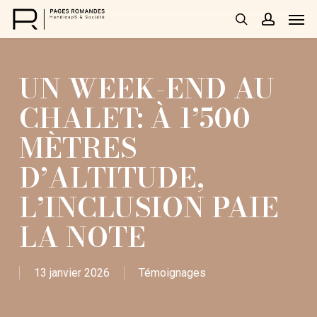
Skip
Men
to
search
accoun
main
content
UN WEEK-END AU
CHALET: À 1’500
MÈTRES
D’ALTITUDE,
L’INCLUSION PAIE
LA NOTE
13 janvier 2026
Témoignages